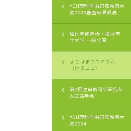
理科自由研究動画大賞
YCU理科自由研究動画大
3審査結果発表
賞2023審査結果発表
研究所・横浜市立大
理化学研究所・横浜市
般公開
立大学 一般公開
まコロキウム（はま
よこはまコロキウム
（はまコロ）
まコロキウム（はま
第2回生命医科学研究科
開催報告
入試説明会
よこはまコロキウム
理科自由研究動画大賞
YCU理科自由研究動画大
コロ）開催報告
賞2024